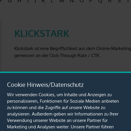
F
G
H
I
J
K
L
M
N
O
P
Q
R
S
T
KLICKSTARK
Klickstark ist eine Begrifflichkeit aus dem Online-Marketi
gemessen an der Click-Through-Rate / CTR.
Cookie Hinweis/Datenschutz
Wir verwenden Cookies, um Inhalte und Anzeigen zu
personalisieren, Funktionen für Soziale Medien anbieten
zu können und die Zugriffe auf unsere Website zu
analysieren. Außerdem geben wir Informationen zu Ihrer
Verwendung unserer Website an unsere Partner für
Marketing und Analysen weiter. Unsere Partner führen