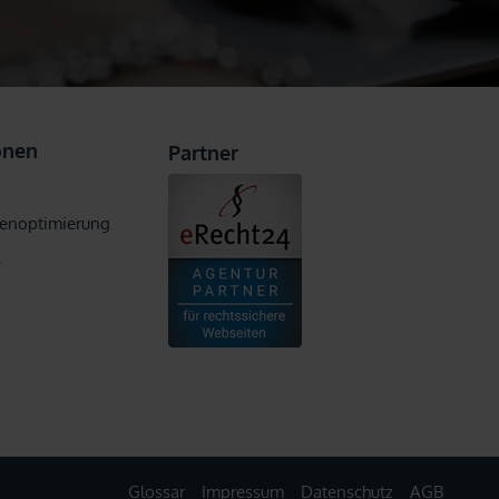
onen
Partner
enoptimierung
s
Glossar
Impressum
Datenschutz
AGB