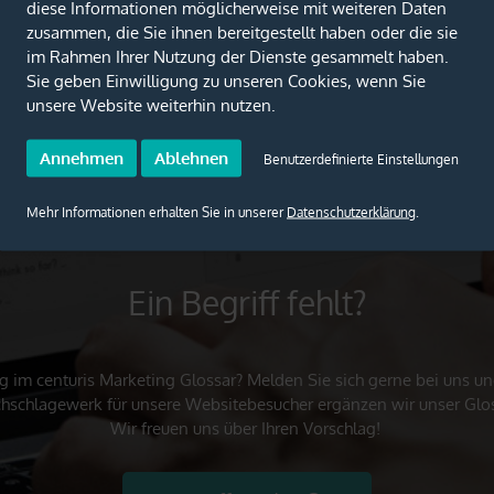
diese Informationen möglicherweise mit weiteren Daten
zusammen, die Sie ihnen bereitgestellt haben oder die sie
im Rahmen Ihrer Nutzung der Dienste gesammelt haben.
Sie geben Einwilligung zu unseren Cookies, wenn Sie
unsere Website weiterhin nutzen.
Annehmen
Ablehnen
Benutzerdefinierte Einstellungen
Mehr Informationen erhalten Sie in unserer
Datenschutzerklärung
.
Ein Begriff fehlt?
ag im centuris Marketing Glossar? Melden Sie sich gerne bei uns 
achschlagewerk für unsere Websitebesucher ergänzen wir unser Glo
Wir freuen uns über Ihren Vorschlag!