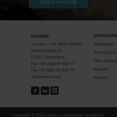
Begriff senden
Informati
Kontakt
centuris – THE NEW DIGITAL
Webdesign
Bahnhofstraße 18
Suchmaschin
57627 Hachenburg
Über centuri
Fon +49 2662 94 800 77
Magazin
Fax +49 2662 94 800 79
info@centuris.de
Kontakt
Copyright © 2026 centuris |
Webdesign by attentio