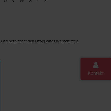
U
V
W
X
Y
Z
ng und bezeichnet den Erfolg eines Werbemittels
Kontakt