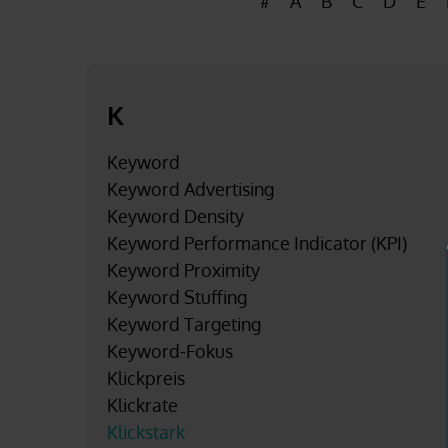
#
A
B
C
D
E
K
Keyword
Keyword Advertising
Keyword Density
Keyword Performance Indicator (KPI)
Keyword Proximity
Keyword Stuffing
Keyword Targeting
Keyword-Fokus
Klickpreis
Klickrate
Klickstark