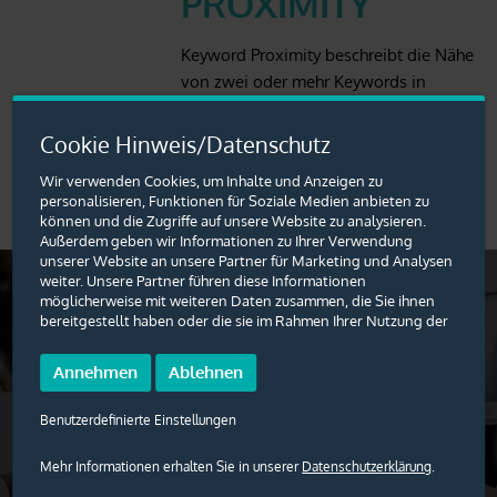
PROXIMITY
Keyword Proximity beschreibt die Nähe
von zwei oder mehr Keywords in
einem Text zueinander.
Cookie Hinweis/Datenschutz
Wir verwenden Cookies, um Inhalte und Anzeigen zu
personalisieren, Funktionen für Soziale Medien anbieten zu
können und die Zugriffe auf unsere Website zu analysieren.
Außerdem geben wir Informationen zu Ihrer Verwendung
unserer Website an unsere Partner für Marketing und Analysen
weiter. Unsere Partner führen diese Informationen
möglicherweise mit weiteren Daten zusammen, die Sie ihnen
bereitgestellt haben oder die sie im Rahmen Ihrer Nutzung der
Ein Begriff fehlt?
Dienste gesammelt haben. Sie geben Einwilligung zu unseren
Cookies, wenn Sie unsere Website weiterhin nutzen.
Annehmen
Ablehnen
Sie vermissen einen Eintrag im centuris Marketing Glossar?
Benutzerdefinierte Einstellungen
Melden Sie sich gerne bei uns und wir kümmern uns darum!
Als digitales Nachschlagewerk für unsere Websitebesucher
Mehr Informationen erhalten Sie in unserer
Datenschutzerklärung
.
ergänzen wir unser Glossar regelmäßig.