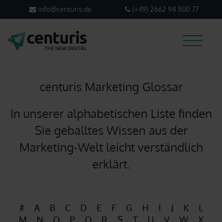
info@centuris.de
(+49) 2662 94 800 77
centuris Marketing Glossar
Webdesign
In unserer alphabetischen Liste finden
Suchmaschinenoptimierung
Sie geballtes Wissen aus der
Marketing-Welt leicht verständlich
Über centuris
erklärt.
Magazin
#
A
B
C
D
E
F
G
H
I
J
K
L
M
N
O
P
Q
R
S
T
U
V
W
X