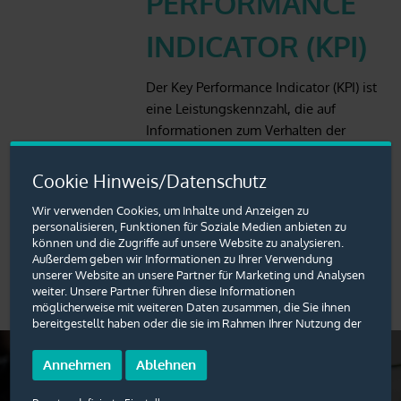
PERFORMANCE
INDICATOR (KPI)
Der Key Performance Indicator (KPI) ist
eine Leistungskennzahl, die auf
Informationen zum Verhalten der
Besucher einer Website basiert. Einige
der wichtigsten KPIs sind
Cookie Hinweis/Datenschutz
Absprungrate, Domain-Popularität,
Wir verwenden Cookies, um Inhalte und Anzeigen zu
Conversion Rate, Verweildauer, …
personalisieren, Funktionen für Soziale Medien anbieten zu
können und die Zugriffe auf unsere Website zu analysieren.
Außerdem geben wir Informationen zu Ihrer Verwendung
unserer Website an unsere Partner für Marketing und Analysen
weiter. Unsere Partner führen diese Informationen
möglicherweise mit weiteren Daten zusammen, die Sie ihnen
bereitgestellt haben oder die sie im Rahmen Ihrer Nutzung der
Dienste gesammelt haben. Sie geben Einwilligung zu unseren
Cookies, wenn Sie unsere Website weiterhin nutzen.
Annehmen
Ablehnen
Ein Begriff fehlt?