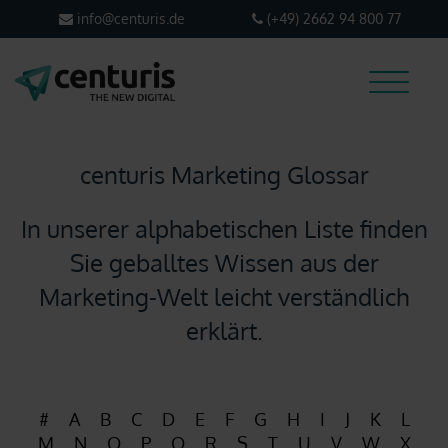
info@centuris.de
(+49) 2662 94 800 77
centuris Marketing Glossar
Webdesign
In unserer alphabetischen Liste finden
Suchmaschinenoptimierung
Sie geballtes Wissen aus der
Marketing-Welt leicht verständlich
Über centuris
erklärt.
Magazin
#
A
B
C
D
E
F
G
H
I
J
K
L
M
N
O
P
Q
R
S
T
U
V
W
X